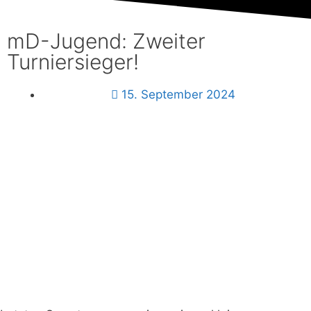
Mitglied
werden
mD-Jugend: Zweiter
Turniersieger!
Download
15. September 2024
Login