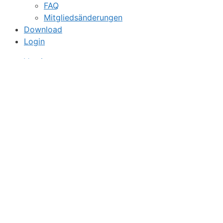
FAQ
Mitgliedsänderungen
Download
Login
Verein
Der Verein + Hymne
Geschäftsstelle
Vorstand
Verwaltung + AL
Jugendverwaltung
Trainer
Einrichtungen
Fördervereine
Kooperationen
Zertifikate
Bildergalerie
Mitgliederstatistik
Sportangebote