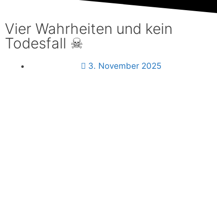
Mitglied
werden
Vier Wahrheiten und kein
Todesfall ☠
Download
3. November 2025
Login