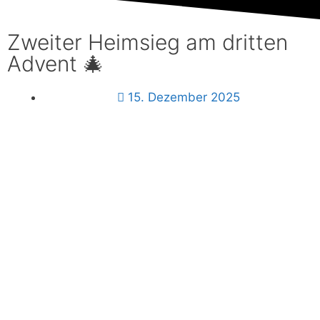
Mitglied
werden
Zweiter Heimsieg am dritten
Advent 🎄
Download
15. Dezember 2025
Login