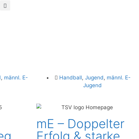
d
,
männl. E-
Handball
,
Jugend
,
männl. E-
Jugend
mE – Doppelter
eg
Erfolg & starke