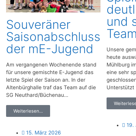
deutl
und 
Souveräner
Team
Saisonabschluss
der mE-Jugend
Unsere gem
heute auswä
Am vergangenen Wochenende stand
Mühlburg im
für unsere gemischte E-Jugend das
eine sehr s
letzte Spiel der Saison an. In der
geschlossen
Altenbürghalle traf das Team auf die
Unterstütz
SG Neuthard/Büchenau…
Weiterlese
Weiterlesen...
19.
15. März 2026