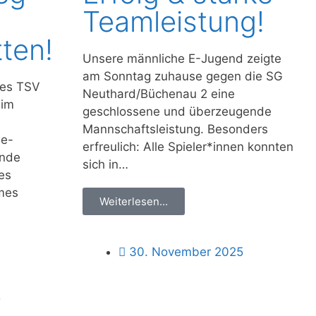
Teamleistung!
tten!
Unsere männliche E-Jugend zeigte
am Sonntag zuhause gegen die SG
des TSV
Neuthard/Büchenau 2 eine
eim
geschlossene und überzeugende
Mannschaftsleistung. Besonders
ee-
erfreulich: Alle Spieler*innen konnten
rnde
sich in…
nes
mes
Weiterlesen...
30. November 2025
5