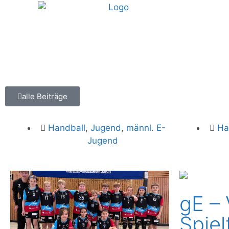
alle Beiträge
Handball
,
Jugend
,
männl. E-
Ha
Jugend
gE – 
Spiel