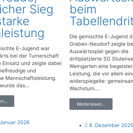
icher Sieg
beim
starke
Tabellendri
leistung
Die gemischte E-Jugend 
Graben-Neudorf zeigte b
ischte E-Jugend war
Auswärtsspiel gegen die
rts bei der Turnerschaft
drittplatzierte SG Stutens
 Einsatz und zeigte dabei
Weingarten eine begeiste
pielfreudige und
Leistung, die vor allem ei
e Mannschaftsleistung.
widerspiegelte: gemeinsa
t wurde das…
Wachstum….
n...
Weiterlesen...
 Januar 2026
8. Dezember 202