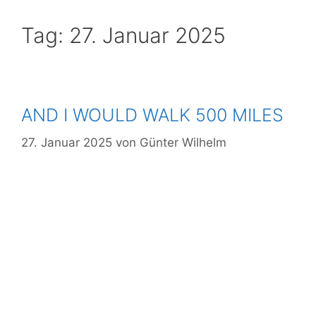
Mitglied
Tag:
27. Januar 2025
werden
Download
Login
AND I WOULD WALK 500 MILES
27. Januar 2025
von
Günter Wilhelm