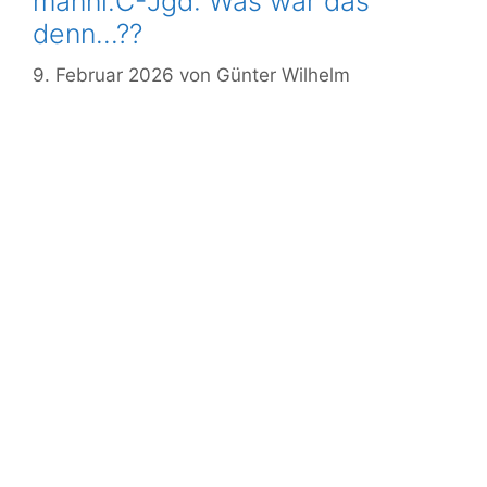
männl.C-Jgd: Was war das
Mitglied
denn…??
werden
9. Februar 2026
von
Günter Wilhelm
Download
Login