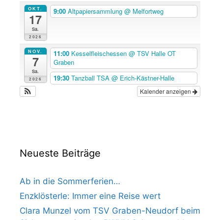
OKT.
9:00
Altpapiersammlung
@ Melfortweg
17
Sa.
2026
NOV.
11:00
Kesselfleischessen
@ TSV Halle OT
7
Graben
Sa.
19:30
Tanzball TSA
@ Erich-Kästner-Halle
2026
Kalender anzeigen
Neueste Beiträge
Ab in die Sommerferien…
Enzklösterle: Immer eine Reise wert
Clara Munzel vom TSV Graben-Neudorf beim