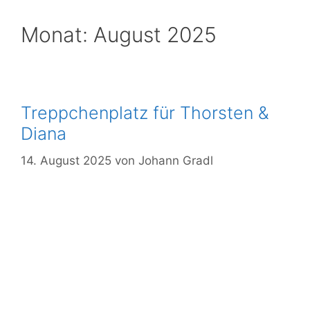
Mitglied
Monat:
August 2025
werden
Download
Login
Treppchenplatz für Thorsten &
Diana
14. August 2025
von
Johann Gradl