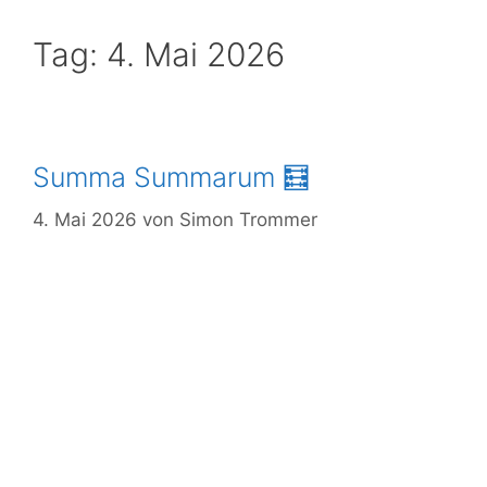
Mitglied
Tag:
4. Mai 2026
werden
Download
Login
Summa Summarum 🧮
4. Mai 2026
von
Simon Trommer