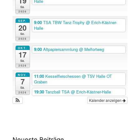
19
Halle
Sa.
2026
SEP.
9:00
TSA TBW Tanz-Trophy
@ Erich-Kästner-
20
Halle
So.
2026
OKT.
9:00
Altpapiersammlung
@ Melfortweg
17
Sa.
2026
NOV.
11:00
Kesselfleischessen
@ TSV Halle OT
7
Graben
Sa.
19:30
Tanzball TSA
@ Erich-Kästner-Halle
2026
Kalender anzeigen
Neueste Beiträge