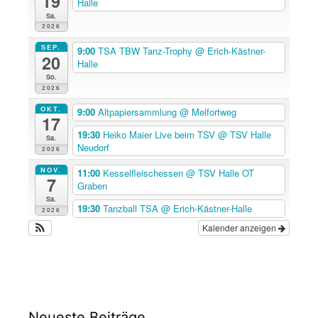
19
Halle
Sa.
2026
SEP.
9:00
TSA TBW Tanz-Trophy
@ Erich-Kästner-
20
Halle
So.
2026
OKT.
9:00
Altpapiersammlung
@ Melfortweg
17
19:30
Heiko Maier Live beim TSV
@ TSV Halle
Sa.
Neudorf
2026
NOV.
11:00
Kesselfleischessen
@ TSV Halle OT
7
Graben
Sa.
19:30
Tanzball TSA
@ Erich-Kästner-Halle
2026
Kalender anzeigen
Neueste Beiträge