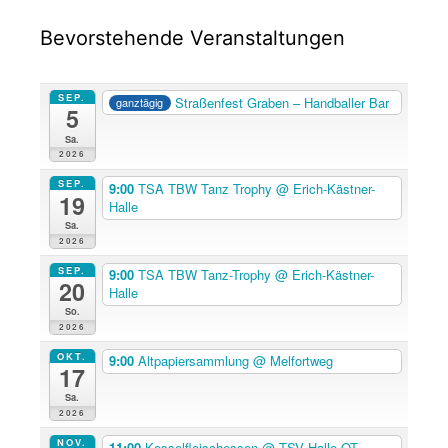
Bevorstehende Veranstaltungen
SEP.
Straßenfest Graben – Handballer Bar
ganztägig
5
Sa.
2026
SEP.
9:00
TSA TBW Tanz Trophy
@ Erich-Kästner-
19
Halle
Sa.
2026
SEP.
9:00
TSA TBW Tanz-Trophy
@ Erich-Kästner-
20
Halle
So.
2026
OKT.
9:00
Altpapiersammlung
@ Melfortweg
17
Sa.
2026
NOV.
11:00
Kesselfleischessen
@ TSV Halle OT